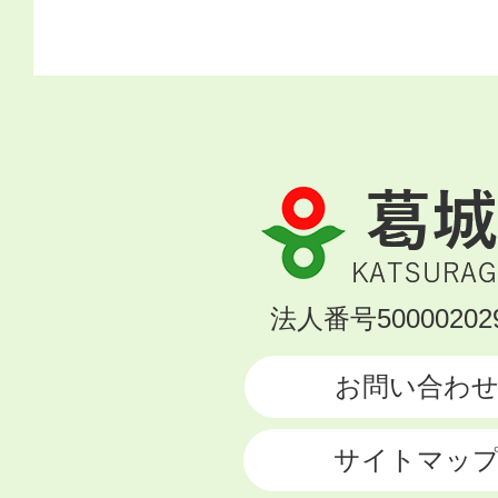
葛
城
市
KATSURAGI
法人番号500002029
CITY
お問い合わ
サイトマッ