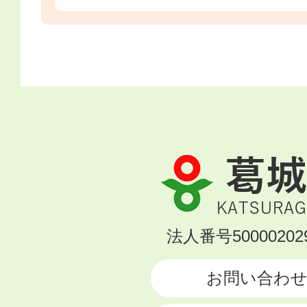
葛
城
市
KATSURAGI
法人番号500002029
CITY
お問い合わ