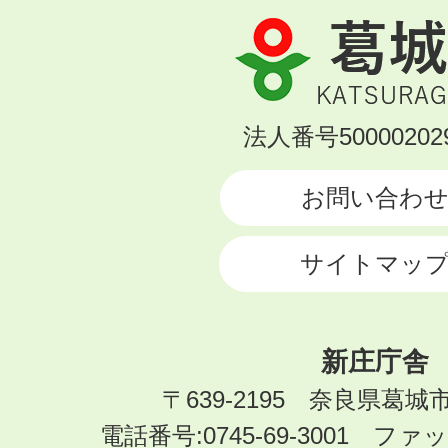
葛
城
市
KATSURAGI
法人番号500002029
CITY
お問い合わ
サイトマッ
新庄庁舎
〒639-2195 奈良県葛城
電話番号:0745-69-3001 ファック