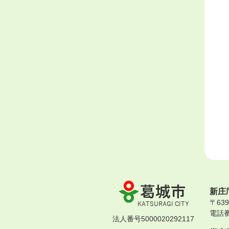
葛
新庄
城
〒63
市
電話番号
KATSURAGI
法人番号5000020292117
CITY