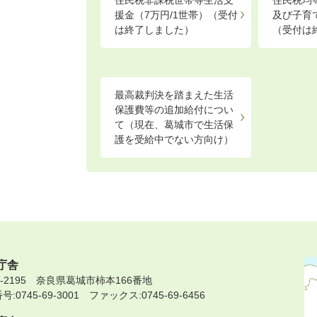
住民税非課税世帯等生活支
住民税均
援金（7万円/1世帯）（受付
及び子育
は終了しました）
（受付は
最高裁判決を踏まえた生活
保護費等の追加給付につい
て（現在、葛城市で生活保
護を受給中でない方向け）
庁舎
9-2195 奈良県葛城市柿本166番地
:0745-69-3001 ファックス:0745-69-6456