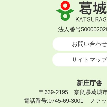
葛
城
市
KATSURAGI
法人番号500002029
CITY
お問い合わ
サイトマッ
新庄庁舎
〒639-2195 奈良県葛城
電話番号:0745-69-3001 ファック