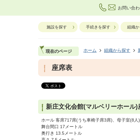
お問い合わ
施設を探す
手続きを探す
組織か
ホーム
組織から探す
現在のページ
座席表
新庄文化会館(マルベリーホール)
ホール 客席717席(うち車椅子席3席)、母子室(8人)
舞台間口 17メートル
奥行き 13.5メートル
高さ 7.5メートル