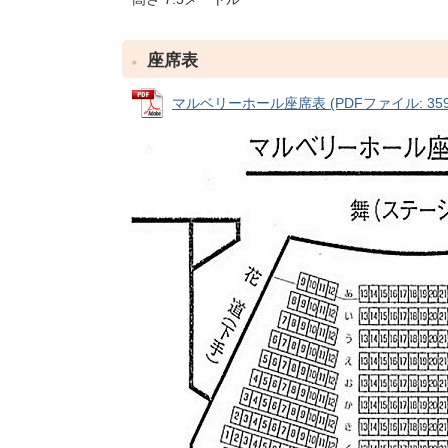
座席表
マルベリーホール座席表 (PDFファイル: 359.