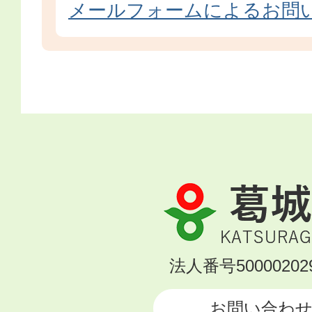
メールフォームによるお問
葛
城
市
KATSURAGI
法人番号500002029
CITY
お問い合わ