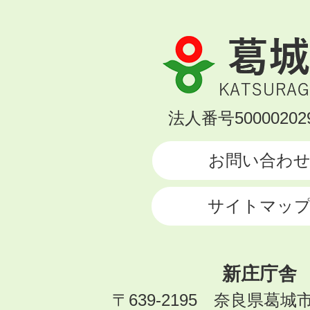
葛
城
市
KATSURAGI
法人番号500002029
CITY
お問い合わ
サイトマッ
新庄庁舎
〒639-2195 奈良県葛城