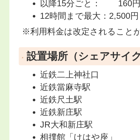
以降15分ごと： 160
12時間まで最大：2,500円
※利用料金は改定されること
設置場所（シェアサイ
近鉄二上神社口
近鉄當麻寺駅
近鉄尺土駅
近鉄新庄駅
JR大和新庄駅
相撲館「けはや座」