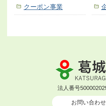
クーポン事業
葛
城
市
KATSURAGI
法人番号500002029
CITY
お問い合わ