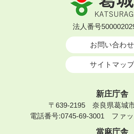
城
市
KATSURAGI
法人番号500002029
CITY
お問い合わ
サイトマッ
新庄庁舎
〒639-2195 奈良県葛城
電話番号:0745-69-3001 ファック
當麻庁舎