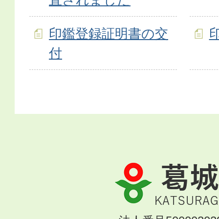
印鑑登録証明書の交
付
葛
城
市
KATSURAGI