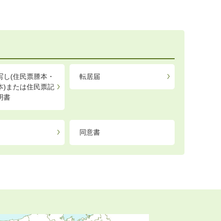
写し(住民票謄本・
転居届
本)または住民票記
明書
同意書