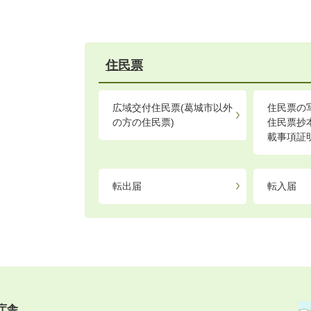
住民票
広域交付住民票(葛城市以外
住民票の
の方の住民票)
住民票抄
載事項証
転出届
転入届
庁舎