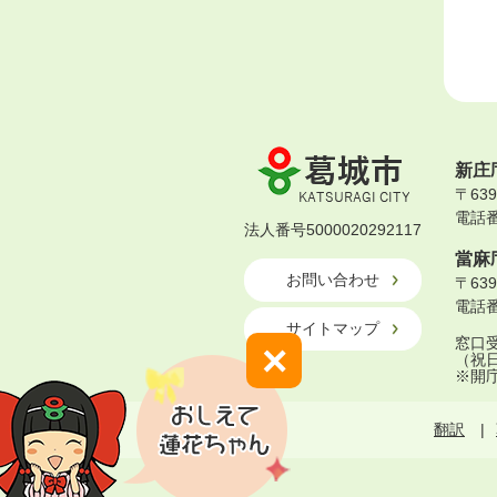
葛
新庄
城
〒63
市
電話番号
KATSURAGI
法人番号5000020292117
CITY
當麻
お問い合わせ
〒63
電話番号
サイトマップ
窓口受
×
（祝
※開
翻訳