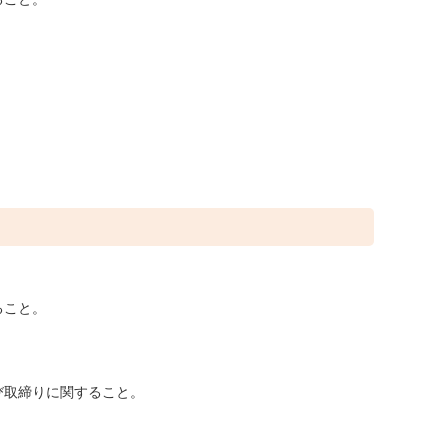
。
。
ること。
び取締りに関すること。