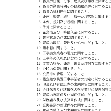
職員の任免、分限、懲戒及び服務に関する
職員の勤務時間その他勤務条件に関するこ
職員の福利厚生に関すること。
企画、調査、統計、報告及び広報に関する
条例、規則及び規程に関すること。
予算に関すること。
企業債及び一時借入金に関すること。
業務状況の作成に関すること。
資産の取得、管理及び処分に関すること。
指名願に関すること。
工事請負業者の選定に関すること。
工事等の入札及び契約に関すること。
文書の収受、発送、編集及び保存に関する
公印の保管に関すること。
公用車の管理に関すること。
指定給水装置工事事業者の指定に関するこ
現金及び有価証券の出納保管に関すること
会計伝票及び諸帳簿の簿記並びに整理保管
資産の再評価及び減価償却に関すること。
財務諸表及び決算書作成に関すること。
証拠書類の整理保存に関すること。
物品の購入及び出納保管に関すること。