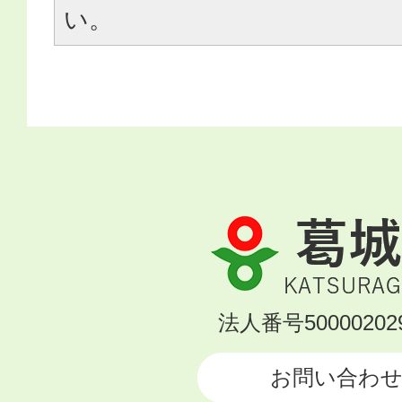
い。
葛
城
市
KATSURAGI
法人番号500002029
CITY
お問い合わ