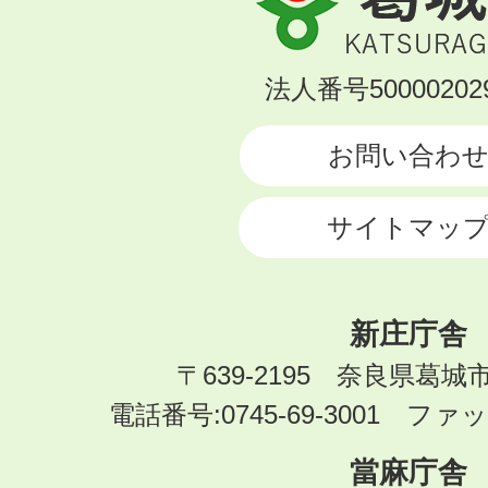
城
市
KATSURAGI
法人番号500002029
CITY
お問い合わ
サイトマッ
新庄庁舎
〒639-2195 奈良県葛城
電話番号:0745-69-3001 ファック
當麻庁舎