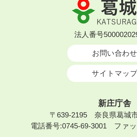
葛
城
市
KATSURAGI
法人番号500002029
CITY
お問い合わ
サイトマッ
新庄庁舎
〒639-2195 奈良県葛城
電話番号:0745-69-3001 ファック