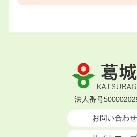
葛
城
市
KATSURAGI
法人番号500002029
CITY
お問い合わ