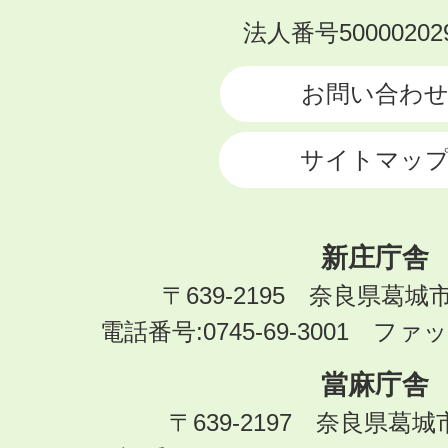
KATSURAGI
法人番号500002029
CITY
お問い合わ
サイトマッ
新庄庁舎
〒639-2195 奈良県葛城
電話番号:0745-69-3001 ファック
當麻庁舎
〒639-2197 奈良県葛