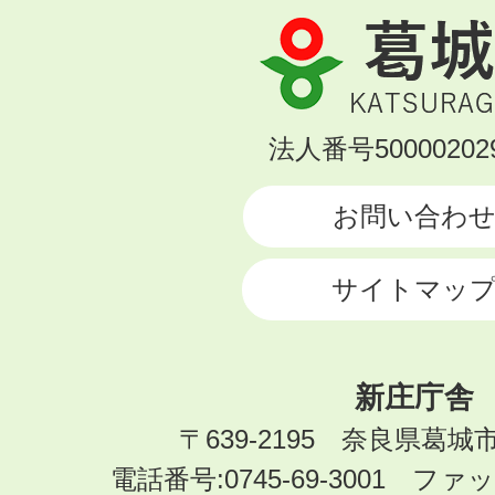
葛
城
市
KATSURAGI
法人番号500002029
CITY
お問い合わ
サイトマッ
新庄庁舎
〒639-2195 奈良県葛城
電話番号:0745-69-3001 ファック