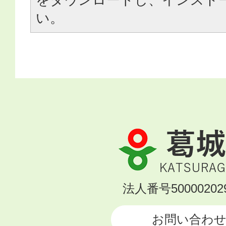
い。
葛
城
市
KATSURAGI
法人番号500002029
CITY
お問い合わ