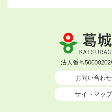
葛
城
市
KATSURAGI
法人番号500002029
CITY
お問い合わ
サイトマッ