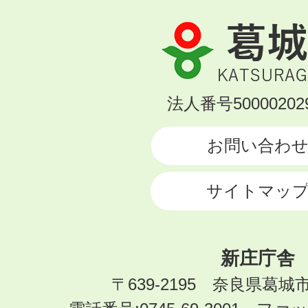
葛
城
市
KATSURAGI
法人番号500002029
CITY
お問い合わ
サイトマッ
新庄庁舎
〒639-2195 奈良県葛城