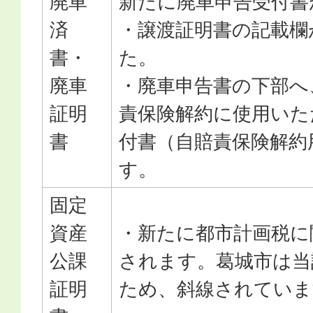
廃車
新たに廃車申告受付書
済
・譲渡証明書の記載欄
書・
た。
廃車
・廃車申告書の下部へ
証明
責保険解約に使用いた
書
付書（自賠責保険解約
す。
固定
資産
・新たに都市計画税に
公課
されます。葛城市は当
証明
ため、斜線されていま