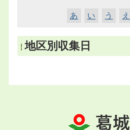
あ
い
う
地区別収集日
葛
城