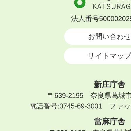
市
KATSURAGI
法人番号500002029
CITY
お問い合わ
サイトマッ
新庄庁舎
〒639-2195 奈良県葛城
電話番号:0745-69-3001 ファック
當麻庁舎