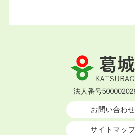
葛
城
市
KATSURAGI
法人番号500002029
CITY
お問い合わ
サイトマッ