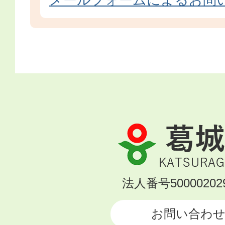
葛
城
市
KATSURAGI
法人番号500002029
CITY
お問い合わ