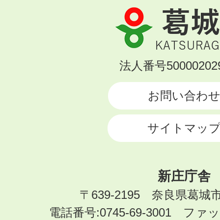
葛
城
市
KATSURAGI
法人番号500002029
CITY
お問い合わ
サイトマッ
新庄庁舎
〒639-2195 奈良県葛城
電話番号:0745-69-3001 ファック