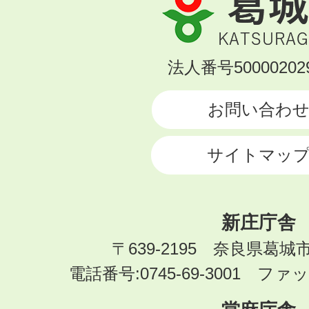
城
市
KATSURAGI
法人番号500002029
CITY
お問い合わ
サイトマッ
新庄庁舎
〒639-2195 奈良県葛城
電話番号:0745-69-3001 ファック