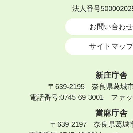
KATSURAGI
法人番号500002029
CITY
お問い合わ
サイトマッ
新庄庁舎
〒639-2195 奈良県葛城
電話番号:0745-69-3001 ファック
當麻庁舎
〒639-2197 奈良県葛