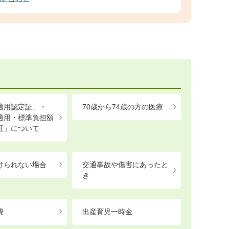
適用認定証」・
70歳から74歳の方の医療
適用・標準負担額
証」について
けられない場合
交通事故や傷害にあったと
き
費
出産育児一時金