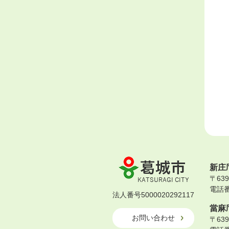
葛
新庄
城
〒63
市
電話番号
KATSURAGI
法人番号5000020292117
CITY
當麻
お問い合わせ
〒63