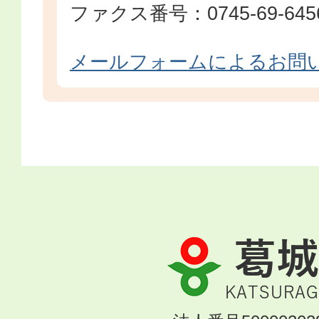
ファクス番号：0745-69-645
メールフォームによるお問
葛
城
市
KATSURAGI