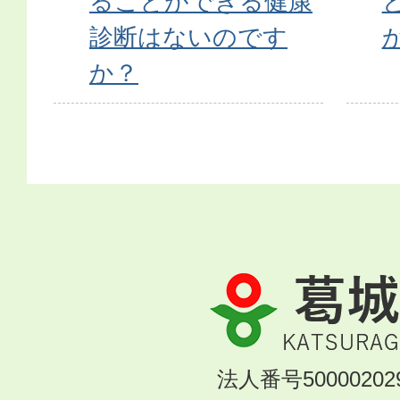
ることができる健康
診断はないのです
か？
葛
城
市
KATSURAGI
法人番号500002029
CITY