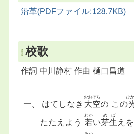
沿革(PDFファイル:128.7KB)
校歌
作詞 中川静村 作曲 樋口昌道
おお
ぞら
ひ
一、 はてしなき
大
空
の この
わか
め
ば
たたえよう
若
い
芽
生
えを
あか