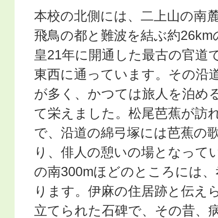
本校の北側には、二上山の南
飛鳥の都と難波を結ぶ約26k
皇21年に開通した最古の官道
東西に通っています。その沿
が多く、かつては旅人を泊め
て栄えました。松尾芭蕉が訪
で、沿道の綿弓塚には芭蕉の
り、俳人の憩いの場となって
の南300mほどのところには
ります。伊麻の住居跡と伝え
立てられた石碑で、その昔、