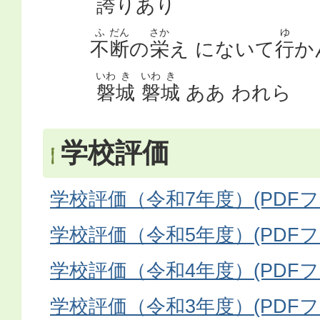
誇
りあり
ふ
だん
さか
ゆ
不
断
の
栄
え にないて
行
か
いわ
き
いわ
き
磐
城
磐
城
ああ われら
学校評価
学校評価（令和7年度）(PDFファイ
学校評価（令和5年度）(PDFファイ
学校評価（令和4年度）(PDFファイ
学校評価（令和3年度）(PDFファイ