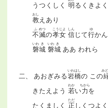
うつくしく
明
るくきよ
おし
教
えあり
ふ
めつ
こう
じよ
しん
ゆ
不
滅
の
孝
女
信
じて
行
かん
いわ
き
いわ
き
磐
城
磐
城
ああ われら
いわ
はし
み
二、 あおぎみる
岩
橋
の この
わか
ちから
きたえよう
若
い
力
を
ただ
たくましく
正
しくつよ