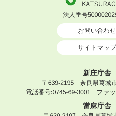
市
KATSURAGI
法人番号500002029
CITY
お問い合わ
サイトマッ
新庄庁舎
〒639-2195 奈良県葛城
電話番号:0745-69-3001 ファック
當麻庁舎
〒639-2197 奈良県葛