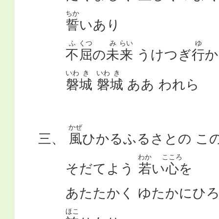
ちか
誓
いあり
ふ
くつ
み
らい
ゆ
不
屈
の
未
来
うけつぎ
行
か
いわ
き
いわ
き
磐
城
磐
城
ああ われら
かぜ
三、
風
ひかるふるさとの こ
わか
こころ
そだてよう
若
い
心
を
あたたかく ゆたかにひろ
ほこ