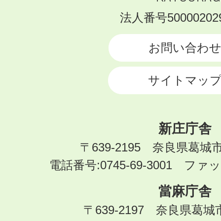
KATSURAGI
法人番号500002029
CITY
お問い合わ
サイトマッ
新庄庁舎
〒639-2195 奈良県葛城
電話番号:0745-69-3001 ファック
當麻庁舎
〒639-2197 奈良県葛