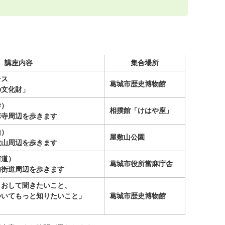
講座内容
集合場所
ンス
葛城市歴史博物館
の文化財」
寺）
相撲館「けはや座」
麻寺周辺を歩きます
山）
屋敷山公園
敷山周辺を歩きます
街道）
葛城市役所當麻庁舎
内街道周辺を歩きます
とおして聞きたいこと、
ついてもっと知りたいこと」
葛城市歴史博物館