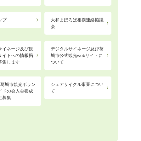
ップ
大和まほろば相撲連絡協議
会
サイネージ及び観
デジタルサイネージ及び葛
サイトへの情報掲
城市公式観光webサイトに
募集します
ついて
度葛城市観光ボラン
シェアサイクル事業につい
イドの会入会養成
て
生募集