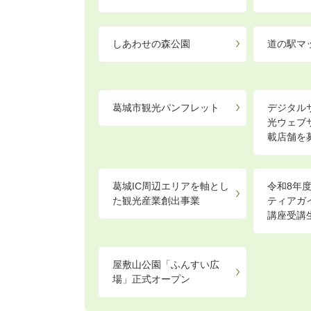
しあわせの森公園
道の駅マ
葛城市観光パンフレット
デジタル
光ウェブ
載店舗を
葛城IC周辺エリアを軸とし
令和8年
た観光産業創出事業
ティアガ
講座受講
屋敷山公園「ふんすい広
場」正式オープン