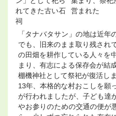
ン」として祀ら
集まり、祭祀
れてきた古い石
営まれた
祠
「タナバタサン」の地は近年
でも、旧来のまま取り残され
の田畑を耕作している人々を
まり、有志による保存会が結成
棚機神社として祭祀が復活し
13年、本格的な村おこしを願
が行われましたが、子ども達
やお参りのための交通の便が