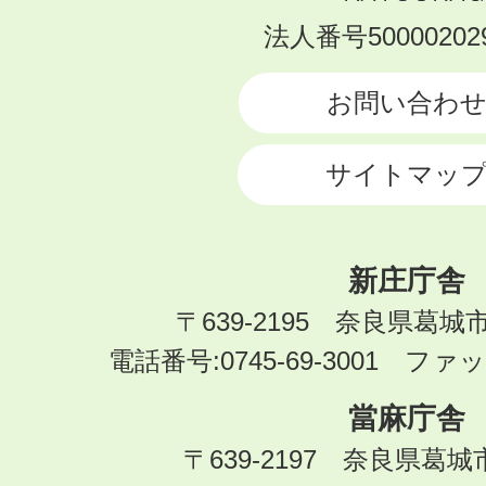
KATSURAGI
法人番号500002029
CITY
お問い合わ
サイトマッ
新庄庁舎
〒639-2195 奈良県葛城
電話番号:0745-69-3001 ファック
當麻庁舎
〒639-2197 奈良県葛