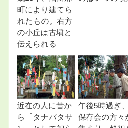
町により建てら
れたもの。右方
の小丘は古墳と
伝えられる
近在の人に昔か
午後5時過ぎ
ら「タナバタサ
保存会の方々