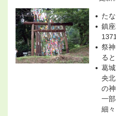
たな
鎮座
13
祭神
ると
葛城
央北
の神
一部
細々