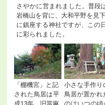
さやかに営まれました。普段
岩橋山を背に、大和平野を見
に鎮座する神社ですが、この
に彩られました。
「棚機宮」と記
小さな手作り
された鳥居は平
鳥居が置かれ
成13年、旧當麻
のはいつの頃