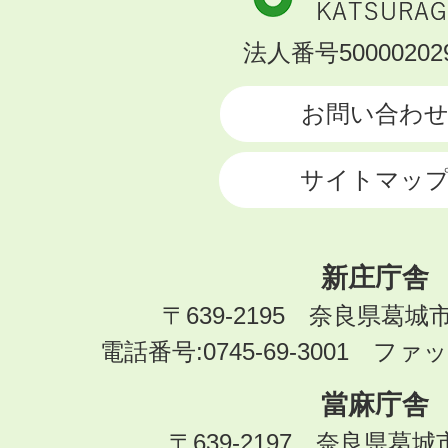
市
KATSURAGI
法人番号500002029
CITY
お問い合わ
サイトマッ
新庄庁舎
〒639-2195 奈良県葛城
電話番号:0745-69-3001 ファック
當麻庁舎
〒639-2197 奈良県葛