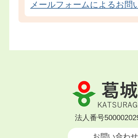
メールフォームによるお問
葛
城
市
KATSURAGI
法人番号500002029
CITY
お問い合わ