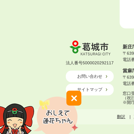
葛
新庄
城
〒63
市
電話番号
KATSURAGI
法人番号5000020292117
CITY
當麻
お問い合わせ
〒63
電話番号
サイトマップ
窓口受
×
（祝
※開
翻訳