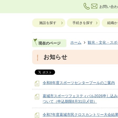
お問い合わ
施設を探す
手続きを探す
組織か
ホーム
観光・文化・スポ
現在のページ
お知らせ
令和8年度スポーツセンタープールのご案内
葛城市スポーツフェスティバル2026申し込み
ついて（申込期限8月31日〆切）
令和7年度葛城市民クロスカントリー大会結