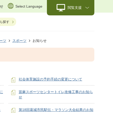
せ
Select Language
閲覧支援
ら探す
ーツ
スポーツ
お知らせ
社会体育施設の予約手続の変更について
に
當麻スポーツセンタートイレ改修工事のお知ら
せ
果
第18回葛城市民駅伝・マラソン大会結果のお知