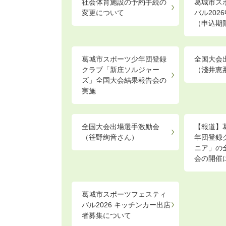
社会体育施設の予約手続の
葛城市ス
変更について
バル202
（申込期
葛城市スポーツ少年団登録
全国大会
クラブ「新庄ソルジャー
（淺井恵
ズ」全国大会結果報告会の
実施
全国大会出場選手激励会
【報道】
（笹野絢音さん）
年団登録
ニア」の
会の開催
葛󠄀城市スポーツフェスティ
バル2026 キッチンカー出店
者募集について