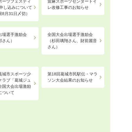
ポーツフェスティ
當麻スポーツセンタートイ
6申し込みについて
レ改修工事のお知らせ
限8月31日〆切）
出場選手激励会
全国大会出場選手激励会
那さん）
（杉田璃翔さん、財前麗音
さん）
葛城市スポーツ少
第18回葛城市民駅伝・マラ
クラブ「葛城ジュ
ソン大会結果のお知らせ
全国大会出場激励
について