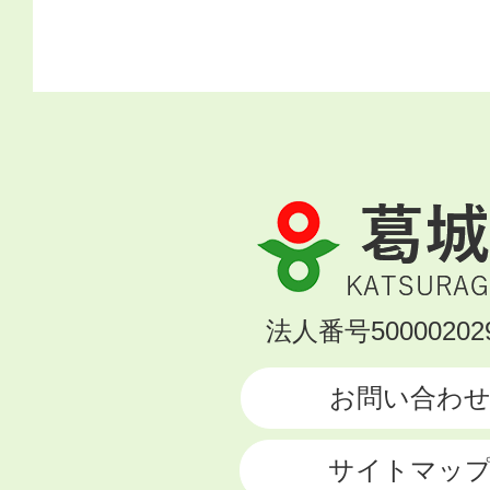
葛
城
市
KATSURAGI
法人番号500002029
CITY
お問い合わ
サイトマッ