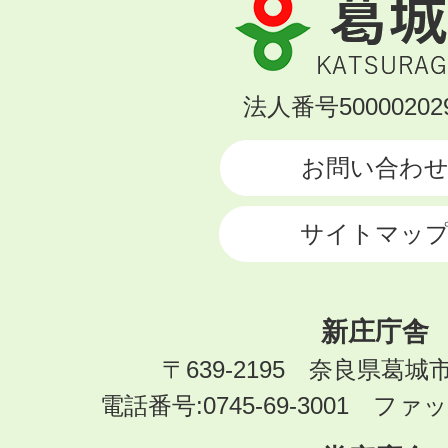
葛
城
市
KATSURAGI
法人番号500002029
CITY
お問い合わ
サイトマッ
新庄庁舎
〒639-2195 奈良県葛城
電話番号:0745-69-3001 ファック