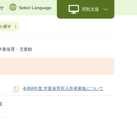
せ
Select Language
閲覧支援
ら探す
学童保育・児童館
令和8年度 学童保育所入所者募集について
実