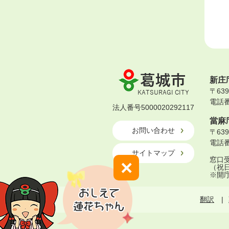
葛
新庄
城
〒63
市
電話番号
KATSURAGI
法人番号5000020292117
CITY
當麻
お問い合わせ
〒63
電話番号
サイトマップ
窓口受
×
（祝
※開
翻訳