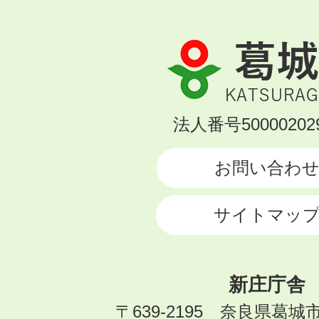
葛
城
市
KATSURAGI
法人番号500002029
CITY
お問い合わ
サイトマッ
新庄庁舎
〒639-2195 奈良県葛城