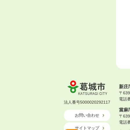
葛
新庄
城
〒63
市
電話番号
KATSURAGI
法人番号5000020292117
CITY
當麻
お問い合わせ
〒63
電話番号
サイトマップ