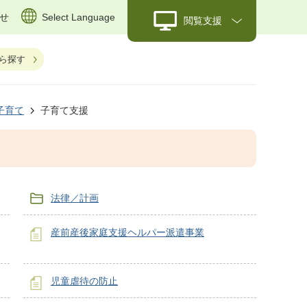
せ
Select Language
閲覧支援
ら探す
子育て
子育て支援
法律／計画
産前産後家庭支援ヘルパー派遣事業
児童虐待の防止