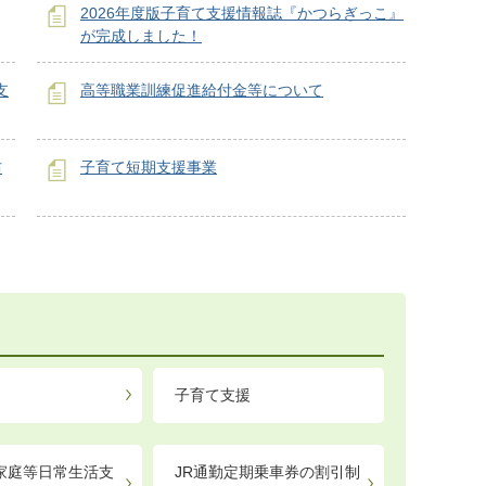
2026年度版子育て支援情報誌『かつらぎっこ』
が完成しました！
支
高等職業訓練促進給付金等について
防
子育て短期支援事業
子育て支援
家庭等日常生活支
JR通勤定期乗車券の割引制