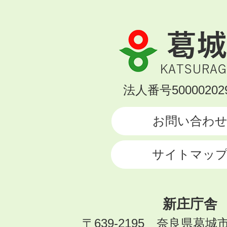
葛
城
市
KATSURAGI
法人番号500002029
CITY
お問い合わ
サイトマッ
新庄庁舎
〒639-2195 奈良県葛城