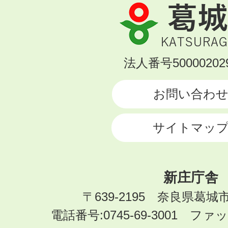
葛
城
市
KATSURAGI
法人番号500002029
CITY
お問い合わ
サイトマッ
新庄庁舎
〒639-2195 奈良県葛城
電話番号:0745-69-3001 ファック