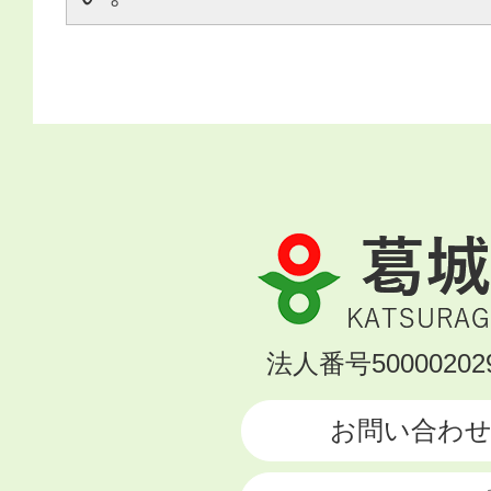
葛
城
市
KATSURAGI
法人番号500002029
CITY
お問い合わ