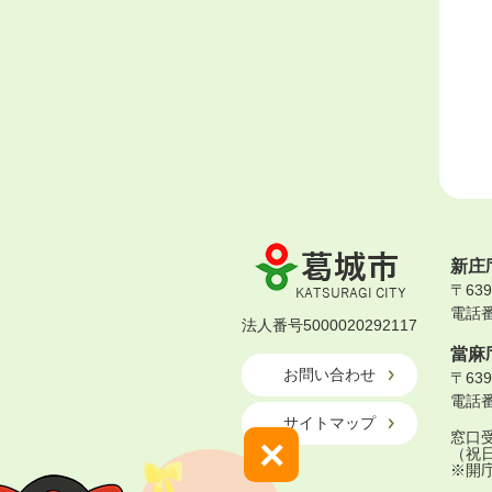
葛
新庄
城
〒63
市
電話番号
KATSURAGI
法人番号5000020292117
CITY
當麻
お問い合わせ
〒63
電話番号
サイトマップ
窓口受
×
（祝
※開