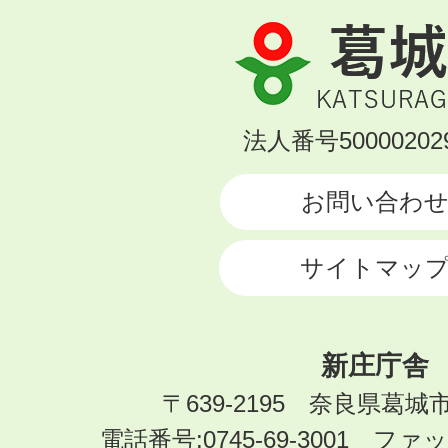
葛
城
市
KATSURAGI
法人番号500002029
CITY
お問い合わ
サイトマッ
新庄庁舎
〒639-2195 奈良県葛城
電話番号:0745-69-3001 ファック