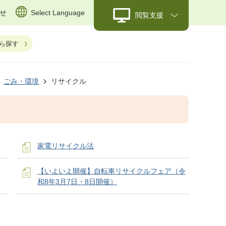
せ
Select Language
閲覧支援
ら探す
ごみ・環境
リサイクル
家電リサイクル法
【いよいよ開催】自転車リサイクルフェア（令
和8年3月7日・8日開催）