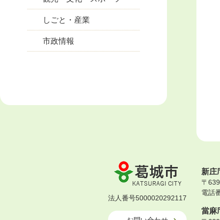
しごと・産業
市政情報
葛
新庄
城
〒63
市
電話番号
KATSURAGI
法人番号5000020292117
CITY
當麻