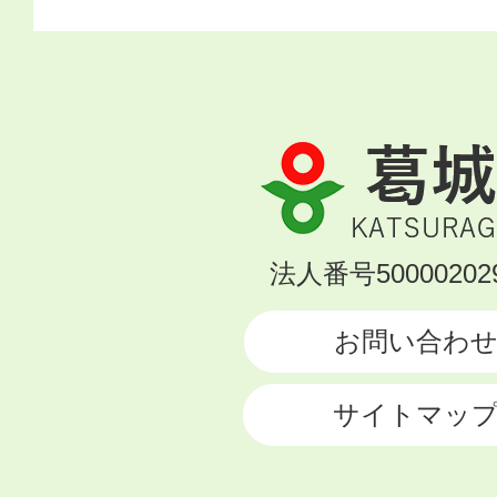
葛
城
市
KATSURAGI
法人番号500002029
CITY
お問い合わ
サイトマッ